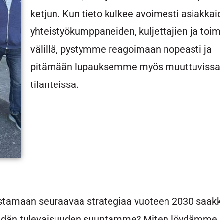
ketjun. Kun tieto kulkee avoimesti asiakkai
yhteistyökumppaneiden, kuljettajien ja toi
välillä, pystymme reagoimaan nopeasti ja
pitämään lupauksemme myös muuttuvissa
tilanteissa.
astamaan seuraavaa strategiaa vuoteen 2030 saakk
idän tulevaisuuden suuntamme? Miten löydämme 