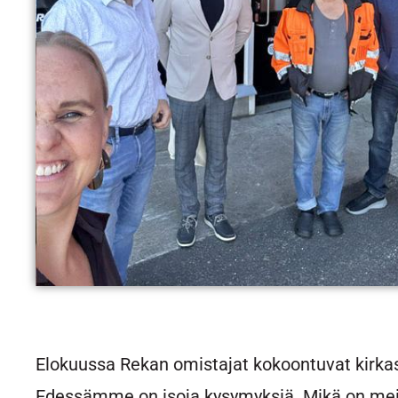
Elokuussa Rekan omistajat kokoontuvat kirk
Edessämme on isoja kysymyksiä. Mikä on me