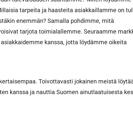
isia tarpeita ja haasteita asiakkaillamme on tul
yistäkin enemmän? Samalla pohdimme, mitä
 voisivat tarjota toimialallemme. Seuraamme mark
a asiakkaidemme kanssa, jotta löydämme oikeita
inkertaisempaa. Toivottavasti jokainen meistä löytä
sten kanssa ja nauttia Suomen ainutlaatuisesta kes