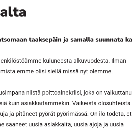
alta
atsomaan taaksepäin ja samalla suunnata ka
 henkilöstöämme kuluneesta alkuvuodesta. Ilman
utumista emme olisi siellä missä nyt olemme.
impana niistä polttoainekriisi, joka on vaikuttanu
siä kuin asiakkaitammekin. Vaikeista olosuhteista
a ja pitäneet pyörät pyörimässä. On ilo todeta, et
e saaneet uusia asiakkaita, uusia ajoja ja uusia