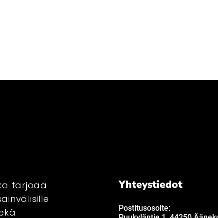
Yhteystiedot
ka tarjoaa
ainvälisille
Postitusosoite:
sekä
Puukyläntie 1, 44250 Ääneko