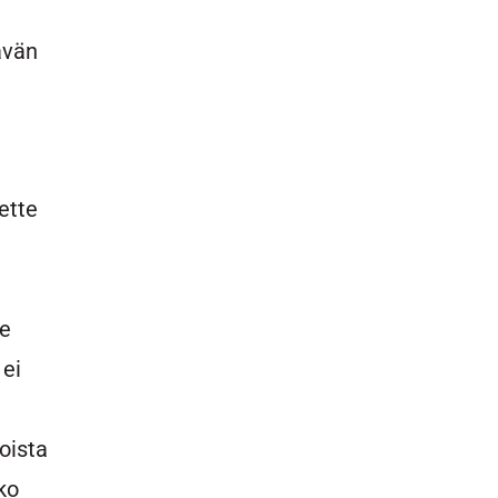
ävän
ette
me
 ei
n
ioista
ko