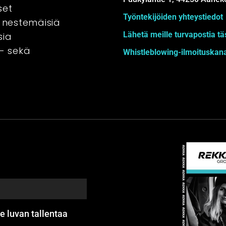
umppani
set
Työntekijöiden yhteystiedot
, nestemäisiä
?
Lähetä meille turvapostia tä
sia
ö- sekä
Whistleblowing-ilmoituskan
aamista, pyydä tarjous tai
astaamme mahdollisimman
tions, please leave your
and we will contact you as
e luvan tallentaa