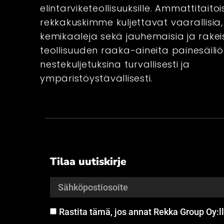
Kuljetusk
elintarviketeollisuuksille. Ammattitaitoi
rekkakuskimme kuljettavat vaarallisia
hakusessa
kemikaaleja sekä jauhemaisia ja rakei
teollisuuden raaka-aineita painesäili
Ehdota rohkeasti tap
nestekuljetuksina turvallisesti ja
ympäristöystävällisesti.
avaa keskustelu! V
pian.
If you have any ques
contact information 
Tilaa uutiskirje
soon as possible.
Rastita tämä, jos annat Rekka Group Oy:ll