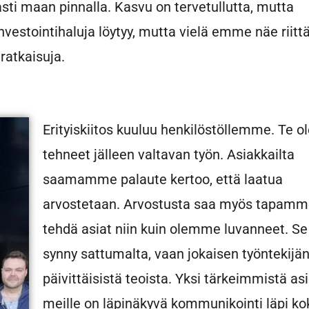
ti maan pinnalla. Kasvu on tervetullutta, mutta
nvestointihaluja löytyy, mutta vielä emme näe riitt
atkaisuja.
Erityiskiitos kuuluu henkilöstöllemme. Te ol
tehneet jälleen valtavan työn. Asiakkailta
saamamme palaute kertoo, että laatua
arvostetaan. Arvostusta saa myös tapam
tehdä asiat niin kuin olemme luvanneet. Se
synny sattumalta, vaan jokaisen työntekijä
päivittäisistä teoista. Yksi tärkeimmistä as
meille on läpinäkyvä kommunikointi läpi ko