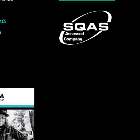
stä
a