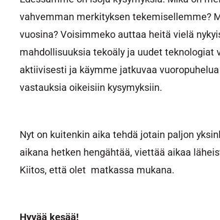
vahvemman merkityksen tekemisellemme? Milla
vuosina? Voisimmeko auttaa heitä vielä nyk
mahdollisuuksia tekoäly ja uudet teknologiat
aktiivisesti ja käymme jatkuvaa vuoropuhelu
vastauksia oikeisiin kysymyksiin.
Nyt on kuitenkin aika tehdä jotain paljon yks
aikana hetken hengähtää, viettää aikaa lähei
Kiitos, että olet matkassa mukana.
Hyvää kesää!