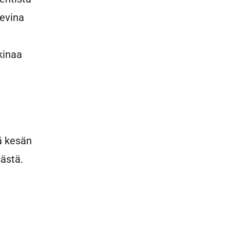
evina
kinaa
ä kesän
ästä.