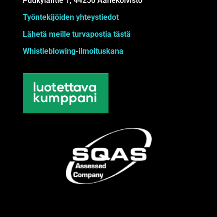
Puukyläntie 1, 44250 Äänekoivisto
Työntekijöiden yhteystiedot
Lähetä meille turvapostia tästä
Whistleblowing-ilmoituskana