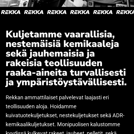
Kuljetamme vaarallisia,
nestemäisiä kemikaaleja
sekä jauhemaisia ja
rakeisia teollisuuden
raaka-aineita turvallisesti
ja ympäristöystävällisesti.
Rekkan ammattilaiset palvelevat laajasti eri
teollisuuden aloja. Hoidamme
kuivatuotekuljetukset, nestekuljetukset sekä ADR-
kemikaalikuljetukset. Monipuolisen kalustomme
kyydissä kulkevat rakeet, jauheet, pelletit, sekä