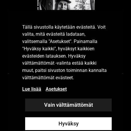
Tällä sivustolla käytetään evästeitä. Voit
valita, mitä evästeitä ladataan,
valitsemalla "Asetukset". Painamalla
"Hyväksy kaikki", hyväksyt kaikkien
evästeiden latauksen. Hyväksy
Tutustu esitteeseemme.
välttämättömät -valinta estää kaikki
muut, paitsi sivuston toiminnan kannalta
välttämättömät evästeet.
Lue lisää
Asetukset
Vain välttämättömät
Hyväksy
© 2023 Rekka Group Oy