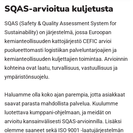
SQAS-arvioitua kuljetusta
SQAS (Safety & Quality Assessment System for
Sustainability) on järjestelmä, jossa Euroopan
kemianteollisuuden kattojärjestö CEFIC arvioi
puolueettomasti logistiikan palveluntarjoajien ja
kemianteollisuuden kuljettajien toimintaa. Arvioinnin
kohteina ovat laatu, turvallisuus, vastuullisuus ja
ympäristönsuojelu.
Haluamme olla koko ajan parempia, jotta asiakkaat
saavat parasta mahdollista palvelua. Kuulumme
luotettava kumppani-ohjelmaan, ja meidät on
arvioitu kansainvälisesti SQAS-arvioinnilla. Lisäksi
olemme saaneet sekä ISO 9001 -laatujärjestelmän