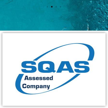
"Hyvin homma toimii
ja yhteistyö on
vaivatonta."
Marko Tolonen • Lujabetoni Oy,
Jyväskylän tehdas