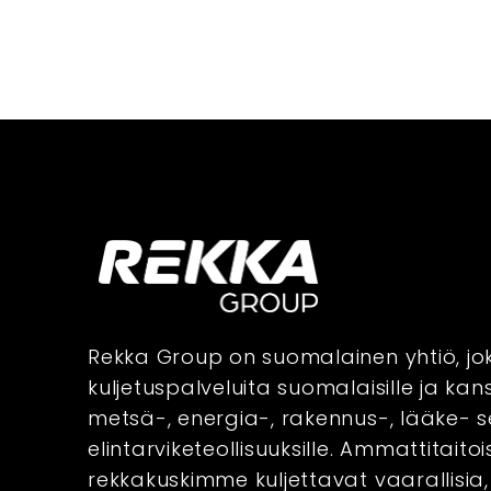
Rekka Group on suomalainen yhtiö, jo
kuljetuspalveluita suomalaisille ja kans
metsä-, energia-, rakennus-, lääke- 
Kuljetusk
Kuljetusk
elintarviketeollisuuksille. Ammattitaitoi
rekkakuskimme kuljettavat vaarallisia