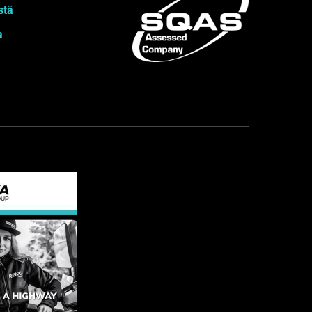
stä
a