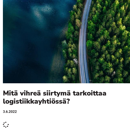
Mitä vihreä siirtymä tarkoittaa
logistiikkayhtiössä?
3.6.2022