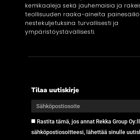
hakusessa
hakusessa
kemikaaleja sekä jauhemaisia ja rakei
teollisuuden raaka-aineita painesäili
Ehdota rohkeasti tap
Ehdota rohkeasti tap
nestekuljetuksina turvallisesti ja
ympäristöystävällisesti.
avaa keskustelu! V
avaa keskustelu! V
pian.
pian.
If you have any ques
If you have any ques
contact information 
contact information 
soon as possible.
soon as possible.
Tilaa uutiskirje
Rastita tämä, jos annat Rekka Group Oy:ll
sähköpostiosoitteesi, lähettää sinulle uutiski