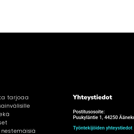
Yhteystiedot
ka tarjoaa
ainvälisille
Postitusosoite:
sekä
Puukyläntie 1, 44250 Ääneko
umppani
umppani
set
Työntekijöiden yhteystiedot
, nestemäisiä