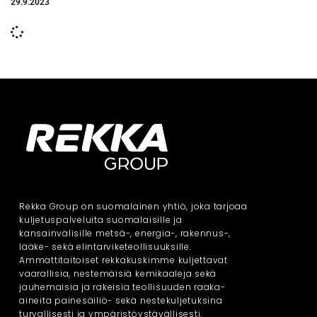
29.9.2023
Rekka Group on suomalainen yhtiö, joka tarjoaa
kuljetuspalveluita suomalaisille ja
kansainvälisille metsä-, energia-, rakennus-,
lääke- sekä elintarviketeollisuuksille.
Ammattitaitoiset rekkakuskimme kuljettavat
vaarallisia, nestemäisiä kemikaaleja sekä
jauhemaisia ja rakeisia teollisuuden raaka-
aineita painesäiliö- sekä nestekuljetuksina
turvallisesti ja ympäristöystävällisesti.